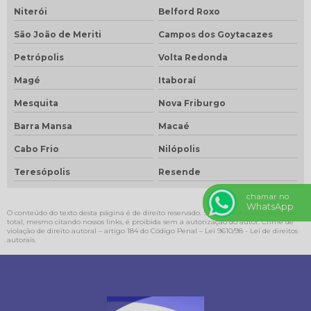
Niterói
Belford Roxo
São João de Meriti
Campos dos Goytacazes
Petrópolis
Volta Redonda
Magé
Itaboraí
Mesquita
Nova Friburgo
Barra Mansa
Macaé
Cabo Frio
Nilópolis
Teresópolis
Resende
chamar no
WhatsApp
O conteúdo do texto desta página é de direito reservado. Sua reprodução, parcial ou
total, mesmo citando nossos links, é proibida sem a autorização do autor. Crime de
violação de direito autoral – artigo 184 do Código Penal –
Lei 9610/98 - Lei de direitos
autorais
.