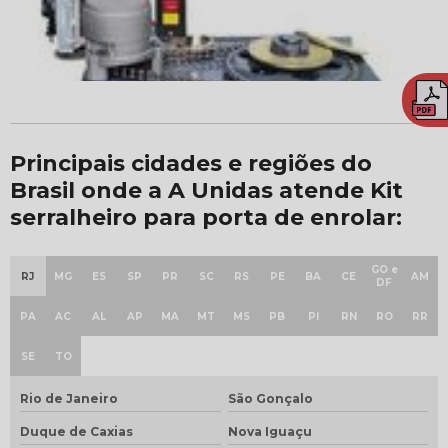
Principais cidades e regiões do
Brasil onde a A Unidas atende Kit
serralheiro para porta de enrolar:
GO e
RJ
MG
ES
SP
PR
SC
RS
PE
BA
CE
AM
DF
PA
AC
AL
AP
MA
MT
MS
PB
PI
RN
RO
RR
SE
TO
Rio de Janeiro
São Gonçalo
Duque de Caxias
Nova Iguaçu