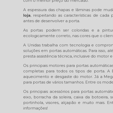
com o melhor preço do mercado.
A espessura das chapas e lâminas pode mu
loja
, respeitando as características de cada
antes de desenvolver a porta.
As portas podem ser coloridas e a pintur
ecologicamente correto, nas cores que o client
A Unidas trabalha com tecnologia e comprom
soluções em portas automáticas. Para isso, al
presta assistência técnica, inclusive do motor e
Os principais motores para portas automátic
completas para todos os tipos de porta. A 
aquecimento e desgaste do motor. Já a Meg
para portas de vários tamanhos. Entre os mod
Os principais acessórios para portas automát
eixo, borracha da soleira, caixa da botoeira, 
portinhola, visores, alçapão e muito mais.
informações!