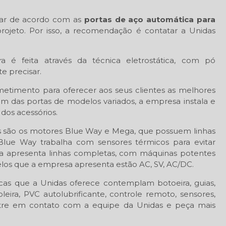
dar de acordo com as
portas de aço automática para
 projeto. Por isso, a recomendação é contatar a Unidas
a é feita através da técnica eletrostática, com pó
e precisar.
etimento para oferecer aos seus clientes as melhores
ém das portas de modelos variados, a empresa instala e
 dos acessórios.
as são os motores Blue Way e Mega, que possuem linhas
Blue Way trabalha com sensores térmicos para evitar
a apresenta linhas completas, com máquinas potentes
elos que a empresa apresenta estão AC, SV, AC/DC.
icas que a Unidas oferece contemplam botoeira, guias,
soleira, PVC autolubrificante, controle remoto, sensores,
 Entre em contato com a equipe da Unidas e peça mais