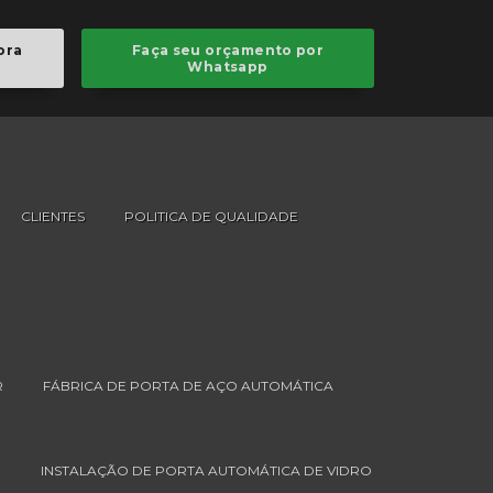
34 3232-5491
LIGUE HOJE!
ora
Faça seu orçamento por
Whatsapp
CLIENTES
POLITICA DE QUALIDADE
R
FÁBRICA DE PORTA DE AÇO AUTOMÁTICA
R
INSTALAÇÃO DE PORTA AUTOMÁTICA DE VIDRO