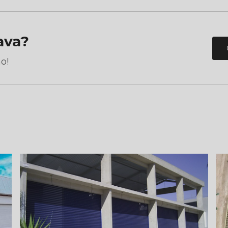
ava?
o!