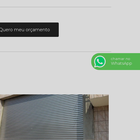
Quero meu orçamento
chamar no
WhatsApp